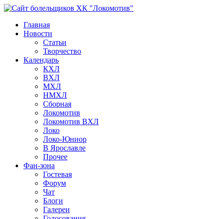
Главная
Новости
Статьи
Творчество
Календарь
КХЛ
ВХЛ
МХЛ
НМХЛ
Сборная
Локомотив
Локомотив ВХЛ
Локо
Локо-Юниор
В Ярославле
Прочее
Фан-зона
Гостевая
Форум
Чат
Блоги
Галереи
Голосования