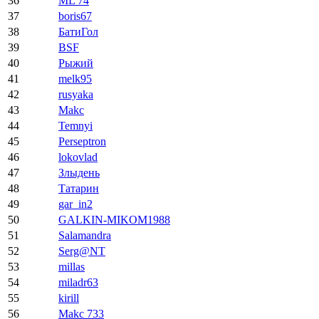
36
ML 74
37
boris67
38
БатиГол
39
BSF
40
Рыжий
41
melk95
42
rusyaka
43
Makc
44
Temnyi
45
Perseptron
46
lokovlad
47
Злыдень
48
Татарин
49
gar_in2
50
GALKIN-MIKOM1988
51
Salamandra
52
Serg@NT
53
millas
54
miladr63
55
kirill
56
Makc 733