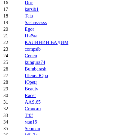
16
Doc
17
karsib1
18
Tata
19
Sashassssss
20
Egor
21
Пчёла
22
КАЛИНИН ВАДИМ
23
compsib
24
Север
25
kungura74
26
Bumbarash
27
ШевелЮра
28
Юрец
29
Beauty
30
Racer
31
AAS.65
32
Силкин
33
Tr0f
34
мак15
35
Seoman