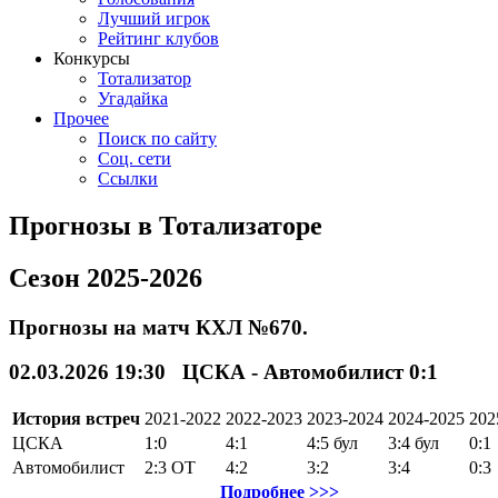
Лучший игрок
Рейтинг клубов
Конкурсы
Тотализатор
Угадайка
Прочее
Поиск по сайту
Соц. сети
Ссылки
Прогнозы в Тотализаторе
Сезон 2025-2026
Прогнозы на матч КХЛ №670.
02.03.2026 19:30 ЦСКА - Автомобилист 0:1
История встреч
2021-2022
2022-2023
2023-2024
2024-2025
202
ЦСКА
1:0
4:1
4:5
бул
3:4
бул
0:1
Автомобилист
2:3
ОТ
4:2
3:2
3:4
0:3
Подробнее >>>