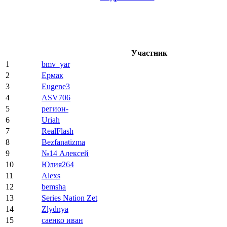
Участник
1
bmv_yar
2
Ермак
3
Eugene3
4
ASV706
5
регион-
6
Uriah
7
RealFlash
8
Bezfanatizma
9
№14 Алексей
10
Юлия264
11
Alexs
12
bemsha
13
Series Nation Zet
14
Zlydnya
15
саенко иван