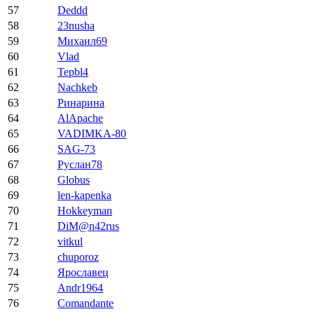
57
Deddd
58
23nusha
59
Михаил69
60
Vlad
61
Tepbl4
62
Nachkeb
63
Ринарина
64
AlApache
65
VADIMKA-80
66
SAG-73
67
Руслан78
68
Globus
69
len-kapenka
70
Hokkeyman
71
DiM@n42rus
72
vitkul
73
chuporoz
74
Ярославец
75
Andr1964
76
Comandante