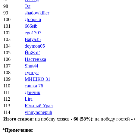
98
Эл
99
shadowkiller
100
Добрый
101
666sib
102
ego1397
103
Batya35
104
deymon05
105
ЙоЖэГ
106
Настенька
107
Shut44
108
тунгус
109
МИШКО 31
110
сашка 76
111
Дэнчик
112
Lira
113
Южный Урал
114
vinnynonepuh
Итого ставок:
на победу хозяев -
66 (58%)
; на победу гостей -
*Примечание: