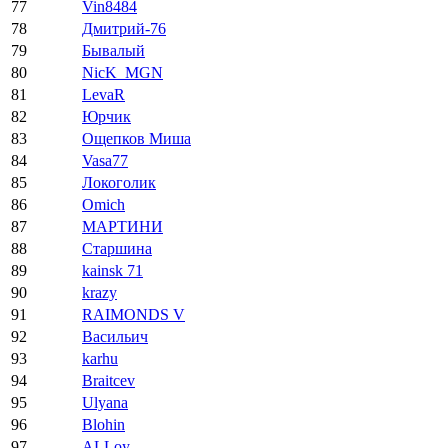
77
Vin8484
78
Дмитрий-76
79
Бывалый
80
NicK_MGN
81
LevaR
82
Юрчик
83
Ощепков Миша
84
Vasa77
85
Локоголик
86
Omich
87
МАРТИНИ
88
Старшина
89
kainsk 71
90
krazy
91
RAIMONDS V
92
Васильич
93
karhu
94
Braitcev
95
Ulyana
96
Blohin
97
ALLoy