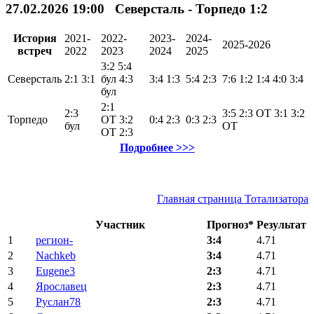
27.02.2026 19:00 Северсталь - Торпедо 1:2
История
2021-
2022-
2023-
2024-
2025-2026
встреч
2022
2023
2024
2025
3:2
5:4
Северсталь
2:1
3:1
бул
4:3
3:4
1:3
5:4
2:3
7:6
1:2
1:4
4:0
3:4
бул
2:1
2:3
3:5
2:3
ОТ
3:1
3:2
Торпедо
ОТ
3:2
0:4
2:3
0:3
2:3
бул
ОТ
ОТ
2:3
Подробнее >>>
Главная страница Тотализатора
Участник
Прогноз*
Результат
1
регион-
3:4
4.71
2
Nachkeb
3:4
4.71
3
Eugene3
2:3
4.71
4
Ярославец
2:3
4.71
5
Руслан78
2:3
4.71