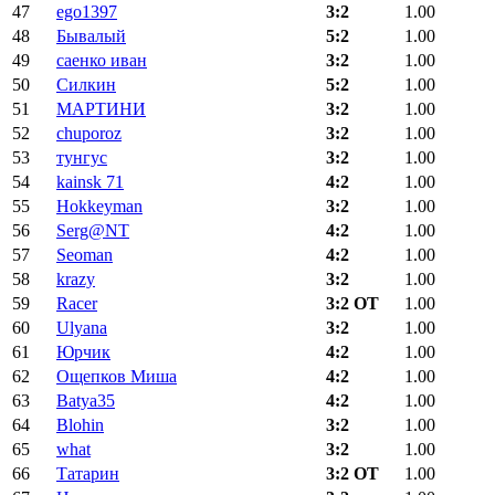
47
ego1397
3:2
1.00
48
Бывалый
5:2
1.00
49
саенко иван
3:2
1.00
50
Силкин
5:2
1.00
51
МАРТИНИ
3:2
1.00
52
chuporoz
3:2
1.00
53
тунгус
3:2
1.00
54
kainsk 71
4:2
1.00
55
Hokkeyman
3:2
1.00
56
Serg@NT
4:2
1.00
57
Seoman
4:2
1.00
58
krazy
3:2
1.00
59
Racer
3:2 ОТ
1.00
60
Ulyana
3:2
1.00
61
Юрчик
4:2
1.00
62
Ощепков Миша
4:2
1.00
63
Batya35
4:2
1.00
64
Blohin
3:2
1.00
65
what
3:2
1.00
66
Татарин
3:2 ОТ
1.00