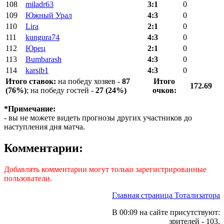
108
miladr63
3:1
0
109
Южный Урал
4:3
0
110
Lira
2:1
0
111
kungura74
4:3
0
112
Юрец
2:1
0
113
Bumbarash
4:3
0
114
karsib1
4:3
0
Итого ставок:
на победу хозяев -
87
Итого
172.69
(76%)
; на победу гостей -
27 (24%)
очков:
*Примечание:
- вы не можете видеть прогнозы других участников до
наступления дня матча.
Комментарии:
Добавлять комментарии могут только зарегистрированные
пользователи.
Главная страница Тотализатора
В 00:09 на сайте присутствуют:
зрителей - 103.