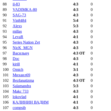
88
il-83
4:3
0
89
VADIMKA-80
4:3
0
90
SAG-73
4:3
0
91
Vin8484
5:4
0
92
Alexs
5:3
0
93
millas
4:3
0
94
LevaR
4:1
0
95
Series Nation Zet
4:3
0
96
NicK_MGN
4:3
0
97
Васильич
4:3 ОТ
0
98
Doc
4:3
0
99
kirill
4:1
0
100
Omich
3:1
0
101
Михаил69
4:3
0
102
Bezfanatizma
4:3 ОТ
0
103
Salamandra
5:3
0
104
Makc 733
4:3
0
105
lokovlad
4:1
0
106
КАЛИНИН ВАДИМ
4:1
0
107
compsib
4:3
0