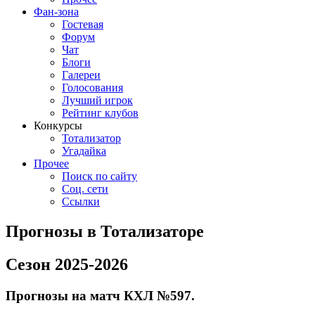
Фан-зона
Гостевая
Форум
Чат
Блоги
Галереи
Голосования
Лучший игрок
Рейтинг клубов
Конкурсы
Тотализатор
Угадайка
Прочее
Поиск по сайту
Соц. сети
Ссылки
Прогнозы в Тотализаторе
Сезон 2025-2026
Прогнозы на матч КХЛ №597.