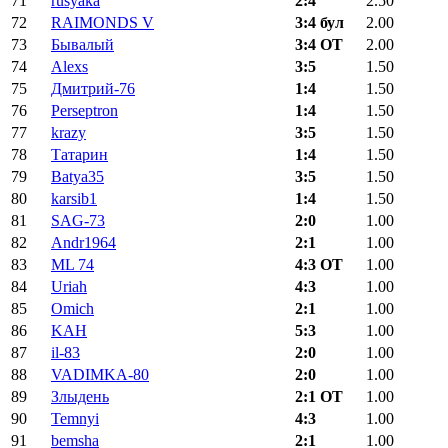
71
rusyaka
2:4
2.50
72
RAIMONDS V
3:4 бул
2.00
73
Бывалый
3:4 ОТ
2.00
74
Alexs
3:5
1.50
75
Дмитрий-76
1:4
1.50
76
Perseptron
1:4
1.50
77
krazy
3:5
1.50
78
Татарин
1:4
1.50
79
Batya35
3:5
1.50
80
karsib1
1:4
1.50
81
SAG-73
2:0
1.00
82
Andr1964
2:1
1.00
83
ML 74
4:3 ОТ
1.00
84
Uriah
4:3
1.00
85
Omich
2:1
1.00
86
KAH
5:3
1.00
87
il-83
2:0
1.00
88
VADIMKA-80
2:0
1.00
89
Злыдень
2:1 ОТ
1.00
90
Temnyi
4:3
1.00
91
bemsha
2:1
1.00