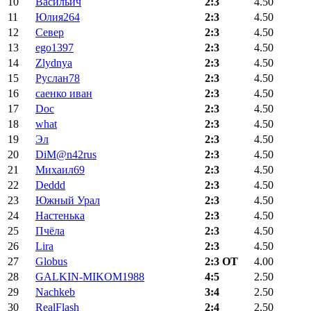
10
Васильич
2:3
4.50
11
Юлия264
2:3
4.50
12
Север
2:3
4.50
13
ego1397
2:3
4.50
14
Zlydnya
2:3
4.50
15
Руслан78
2:3
4.50
16
саенко иван
2:3
4.50
17
Doc
2:3
4.50
18
what
2:3
4.50
19
Эл
2:3
4.50
20
DiM@n42rus
2:3
4.50
21
Михаил69
2:3
4.50
22
Deddd
2:3
4.50
23
Южный Урал
2:3
4.50
24
Настенька
2:3
4.50
25
Пчёла
2:3
4.50
26
Lira
2:3
4.50
27
Globus
2:3 ОТ
4.00
28
GALKIN-MIKOM1988
4:5
2.50
29
Nachkeb
3:4
2.50
30
RealFlash
2:4
2.50