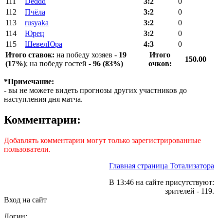
111
Deddd
3:2
0
112
Пчёла
3:2
0
113
rusyaka
3:2
0
114
Юрец
3:2
0
115
ШевелЮра
4:3
0
Итого ставок:
на победу хозяев -
19
Итого
150.00
(17%)
; на победу гостей -
96 (83%)
очков:
*Примечание:
- вы не можете видеть прогнозы других участников до
наступления дня матча.
Комментарии:
Добавлять комментарии могут только зарегистрированные
пользователи.
Главная страница Тотализатора
В 13:46 на сайте присутствуют:
зрителей - 119.
Вход на сайт
Логин: