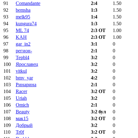
91
Comandante
2:4
1.50
92
bemsha
1:3
1.50
93
melk95
1:4
1.50
94
kungura74
1:3
1.50
95
ML 74
2:3 ОТ
1.00
96
KAH
2:3 ОТ
1.00
97
gar_in2
3:1
0
98
регион-
2:1
0
99
Tepbl4
3:2
0
100
Ярославец
3:2
0
101
vitkul
3:2
0
102
bmv_yar
4:2
0
103
Ринарина
2:1
0
104
Racer
3:2 ОТ
0
105
Uriah
3:2
0
106
Omich
2:1
0
107
Beauty
3:2 бул
0
108
мак15
3:2 ОТ
0
109
Добрый
3:2
0
110
Tr0f
3:2 ОТ
0