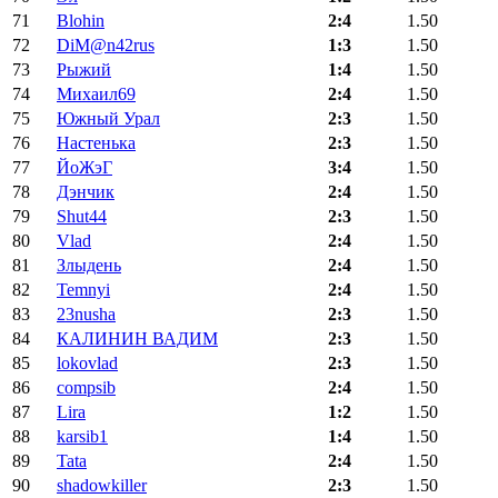
71
Blohin
2:4
1.50
72
DiM@n42rus
1:3
1.50
73
Рыжий
1:4
1.50
74
Михаил69
2:4
1.50
75
Южный Урал
2:3
1.50
76
Настенька
2:3
1.50
77
ЙоЖэГ
3:4
1.50
78
Дэнчик
2:4
1.50
79
Shut44
2:3
1.50
80
Vlad
2:4
1.50
81
Злыдень
2:4
1.50
82
Temnyi
2:4
1.50
83
23nusha
2:3
1.50
84
КАЛИНИН ВАДИМ
2:3
1.50
85
lokovlad
2:3
1.50
86
compsib
2:4
1.50
87
Lira
1:2
1.50
88
karsib1
1:4
1.50
89
Tata
2:4
1.50
90
shadowkiller
2:3
1.50