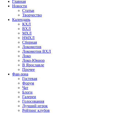
Главная
Новости
Статьи
Творчество
Календарь
КХЛ
ВХЛ
МХЛ
НМХЛ
Сборная
Локомотив
Локомотив ВХЛ
Локо
Локо-Юниор
В Ярославле
Прочее
Фан-зона
Гостевая
Форум
Чат
Блоги
Галереи
Голосования
Лучший игрок
Рейтинг клубов