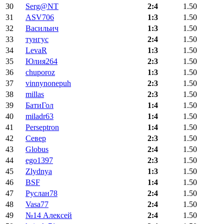
30
Serg@NT
2:4
1.50
31
ASV706
1:3
1.50
32
Васильич
1:3
1.50
33
тунгус
2:4
1.50
34
LevaR
1:3
1.50
35
Юлия264
2:3
1.50
36
chuporoz
1:3
1.50
37
vinnynonepuh
2:3
1.50
38
millas
2:3
1.50
39
БатиГол
1:4
1.50
40
miladr63
1:4
1.50
41
Perseptron
1:4
1.50
42
Север
2:3
1.50
43
Globus
2:4
1.50
44
ego1397
2:3
1.50
45
Zlydnya
1:3
1.50
46
BSF
1:4
1.50
47
Руслан78
2:4
1.50
48
Vasa77
2:4
1.50
49
№14 Алексей
2:4
1.50