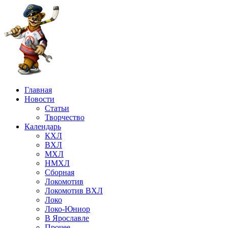
Главная
Новости
Статьи
Творчество
Календарь
КХЛ
ВХЛ
МХЛ
НМХЛ
Сборная
Локомотив
Локомотив ВХЛ
Локо
Локо-Юниор
В Ярославле
Прочее