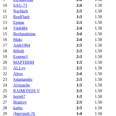
10
SAG-73
2:4
1.50
11
Nachkeb
2:3
1.50
12
RealFlash
1:3
1.50
13
Ермак
2:3
1.50
14
Vin8484
2:4
1.50
15
Bezfanatizma
3:4
1.50
16
Makc
2:4
1.50
17
Andr1964
2:3
1.50
18
666sib
2:3
1.50
19
Eugene3
2:3
1.50
20
МАРТИНИ
1:3
1.50
21
ALLoy
2:3
1.50
22
Alexs
2:4
1.50
23
Salamandra
2:3
1.50
24
AlApache
1:3
1.50
25
RAIMONDS V
2:3
1.50
26
boris67
1:3
1.50
27
Braitcev
2:3
1.50
28
karhu
2:3
1.50
29
Дмитрий-76
1:4
1.50