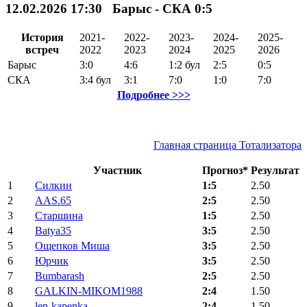
12.02.2026 17:30 Барыс - СКА 0:5
История
2021-
2022-
2023-
2024-
2025-
встреч
2022
2023
2024
2025
2026
Барыс
3:0
4:6
1:2
бул
2:5
0:5
СКА
3:4
бул
3:1
7:0
1:0
7:0
Подробнее >>>
Главная страница Тотализатора
Участник
Прогноз*
Результат
1
Силкин
1:5
2.50
2
AAS.65
2:5
2.50
3
Старшина
1:5
2.50
4
Batya35
3:5
2.50
5
Ощепков Миша
3:5
2.50
6
Юрчик
3:5
2.50
7
Bumbarash
2:5
2.50
8
GALKIN-MIKOM1988
2:4
1.50
9
len-kapenka
2:4
1.50