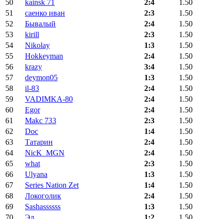
50
kainsk 71
2:4
1.50
51
саенко иван
2:3
1.50
52
Бывалый
2:4
1.50
53
kirill
2:3
1.50
54
Nikolay
1:3
1.50
55
Hokkeyman
2:4
1.50
56
krazy
3:4
1.50
57
deymon05
1:3
1.50
58
il-83
2:4
1.50
59
VADIMKA-80
2:4
1.50
60
Egor
2:4
1.50
61
Makc 733
2:3
1.50
62
Doc
1:4
1.50
63
Татарин
2:4
1.50
64
NicK_MGN
2:4
1.50
65
what
2:3
1.50
66
Ulyana
1:3
1.50
67
Series Nation Zet
1:4
1.50
68
Локоголик
2:4
1.50
69
Sashassssss
1:3
1.50
70
Эл
1:2
1.50