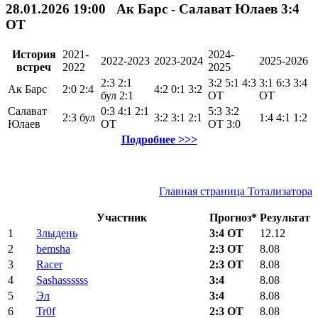
28.01.2026 19:00 Ак Барс - Салават Юлаев 3:4
ОТ
История
2021-
2024-
2022-2023
2023-2024
2025-2026
встреч
2022
2025
2:3
2:1
3:2
5:1
4:3
3:1
6:3
3:4
Ак Барс
2:0
2:4
4:2
0:1
3:2
бул
2:1
ОТ
ОТ
Салават
0:3
4:1
2:1
5:3
3:2
2:3
бул
3:2
3:1
2:1
1:4
4:1
1:2
Юлаев
ОТ
ОТ
3:0
Подробнее >>>
Главная страница Тотализатора
Участник
Прогноз*
Результат
1
Злыдень
3:4 ОТ
12.12
2
bemsha
2:3 ОТ
8.08
3
Racer
2:3 ОТ
8.08
4
Sashassssss
3:4
8.08
5
Эл
3:4
8.08
6
Tr0f
2:3 ОТ
8.08