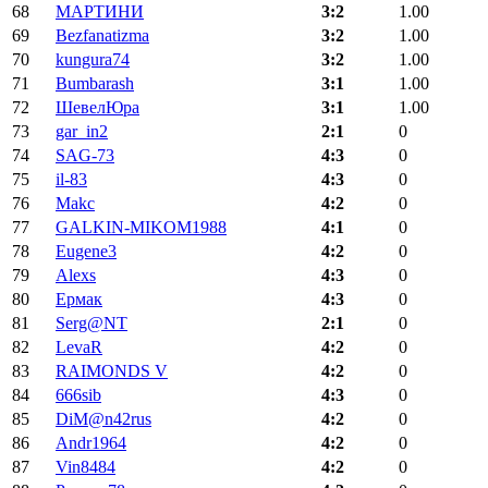
68
МАРТИНИ
3:2
1.00
69
Bezfanatizma
3:2
1.00
70
kungura74
3:2
1.00
71
Bumbarash
3:1
1.00
72
ШевелЮра
3:1
1.00
73
gar_in2
2:1
0
74
SAG-73
4:3
0
75
il-83
4:3
0
76
Makc
4:2
0
77
GALKIN-MIKOM1988
4:1
0
78
Eugene3
4:2
0
79
Alexs
4:3
0
80
Ермак
4:3
0
81
Serg@NT
2:1
0
82
LevaR
4:2
0
83
RAIMONDS V
4:2
0
84
666sib
4:3
0
85
DiM@n42rus
4:2
0
86
Andr1964
4:2
0
87
Vin8484
4:2
0