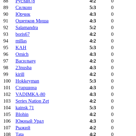
88
Руслан78
4:2
0
89
Силкин
5:3
0
90
Юрчик
4:3
0
91
Ощепков Миша
4:3
0
92
Salamandra
5:2
0
93
boris67
4:2
0
94
millas
4:2
0
95
KAH
5:3
0
96
Omich
4:3
0
97
Васильич
4:2
0
98
23nusha
4:3
0
99
kirill
4:2
0
100
Hokkeyman
5:3
0
101
Старшина
4:3
0
102
VADIMKA-80
4:3
0
103
Series Nation Zet
4:2
0
104
kainsk 71
5:3
0
105
Blohin
4:2
0
106
Южный Урал
4:3
0
107
Рыжий
4:2
0
108
Tata
4:2
0