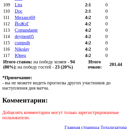
109
Lira
2:1
0
110
Doc
2:1
0
111
Михаил69
4:2
0
112
ЙоЖэГ
4:2
0
113
Comandante
4:2
0
114
deymon05
4:2
0
115
compsib
4:2
0
116
Nikolay
4:2
0
117
Юрец
4:2
0
Итого ставок:
на победу хозяев -
94
Итого
201.44
(80%)
; на победу гостей -
23 (20%)
очков:
*Примечание:
- вы не можете видеть прогнозы других участников до
наступления дня матча.
Комментарии:
Добавлять комментарии могут только зарегистрированные
пользователи.
Главная страница Тотализатора