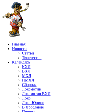
Главная
Новости
Статьи
Творчество
Календарь
КХЛ
ВХЛ
МХЛ
НМХЛ
Сборная
Локомотив
Локомотив ВХЛ
Локо
Локо-Юниор
В Ярославле
Прочее