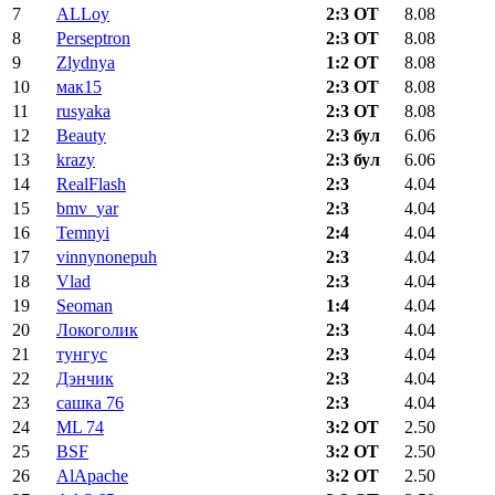
7
ALLoy
2:3 ОТ
8.08
8
Perseptron
2:3 ОТ
8.08
9
Zlydnya
1:2 ОТ
8.08
10
мак15
2:3 ОТ
8.08
11
rusyaka
2:3 ОТ
8.08
12
Beauty
2:3 бул
6.06
13
krazy
2:3 бул
6.06
14
RealFlash
2:3
4.04
15
bmv_yar
2:3
4.04
16
Temnyi
2:4
4.04
17
vinnynonepuh
2:3
4.04
18
Vlad
2:3
4.04
19
Seoman
1:4
4.04
20
Локоголик
2:3
4.04
21
тунгус
2:3
4.04
22
Дэнчик
2:3
4.04
23
сашка 76
2:3
4.04
24
ML 74
3:2 ОТ
2.50
25
BSF
3:2 ОТ
2.50
26
AlApache
3:2 ОТ
2.50