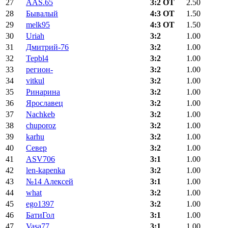
27
AAS.65
3:2 ОТ
2.50
28
Бывалый
4:3 ОТ
1.50
29
melk95
4:3 ОТ
1.50
30
Uriah
3:2
1.00
31
Дмитрий-76
3:2
1.00
32
Tepbl4
3:2
1.00
33
регион-
3:2
1.00
34
vitkul
3:2
1.00
35
Ринарина
3:2
1.00
36
Ярославец
3:2
1.00
37
Nachkeb
3:2
1.00
38
chuporoz
3:2
1.00
39
karhu
3:2
1.00
40
Север
3:2
1.00
41
ASV706
3:1
1.00
42
len-kapenka
3:2
1.00
43
№14 Алексей
3:1
1.00
44
what
3:2
1.00
45
ego1397
3:2
1.00
46
БатиГол
3:1
1.00
47
Vasa77
3:1
1.00