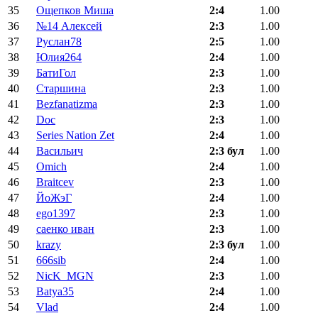
35
Ощепков Миша
2:4
1.00
36
№14 Алексей
2:3
1.00
37
Руслан78
2:5
1.00
38
Юлия264
2:4
1.00
39
БатиГол
2:3
1.00
40
Старшина
2:3
1.00
41
Bezfanatizma
2:3
1.00
42
Doc
2:3
1.00
43
Series Nation Zet
2:4
1.00
44
Васильич
2:3 бул
1.00
45
Omich
2:4
1.00
46
Braitcev
2:3
1.00
47
ЙоЖэГ
2:4
1.00
48
ego1397
2:3
1.00
49
саенко иван
2:3
1.00
50
krazy
2:3 бул
1.00
51
666sib
2:4
1.00
52
NicK_MGN
2:3
1.00
53
Batya35
2:4
1.00
54
Vlad
2:4
1.00