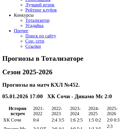
Лучший игрок
Рейтинг клубов
Конкурсы
Тотализатор
Угадайка
Прочее
Поиск по сайту
Соц. сети
Ссылки
Прогнозы в Тотализаторе
Сезон 2025-2026
Прогнозы на матч КХЛ №452.
05.01.2026 17:00 ХК Сочи - Динамо Мс 2:0
История
2021-
2022-
2023-
2024-
2025-
встреч
2022
2023
2024
2025
2026
ХК Сочи
0:4
2:4
3:5
1:6
2:5
1:5
0:2
2:0
0:3
2:3
Динамо Мс
2:3
ОТ
2:0
4:1
4:0
5:1
1:3
3:5