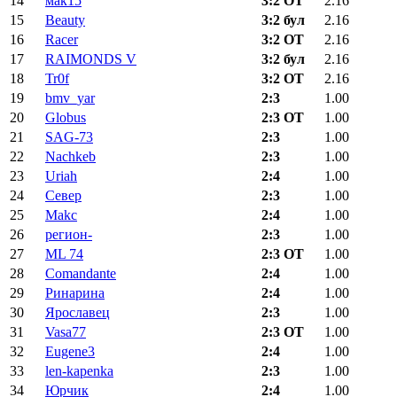
14
мак15
3:2 ОТ
2.16
15
Beauty
3:2 бул
2.16
16
Racer
3:2 ОТ
2.16
17
RAIMONDS V
3:2 бул
2.16
18
Tr0f
3:2 ОТ
2.16
19
bmv_yar
2:3
1.00
20
Globus
2:3 ОТ
1.00
21
SAG-73
2:3
1.00
22
Nachkeb
2:3
1.00
23
Uriah
2:4
1.00
24
Север
2:3
1.00
25
Makc
2:4
1.00
26
регион-
2:3
1.00
27
ML 74
2:3 ОТ
1.00
28
Comandante
2:4
1.00
29
Ринарина
2:4
1.00
30
Ярославец
2:3
1.00
31
Vasa77
2:3 ОТ
1.00
32
Eugene3
2:4
1.00
33
len-kapenka
2:3
1.00
34
Юрчик
2:4
1.00