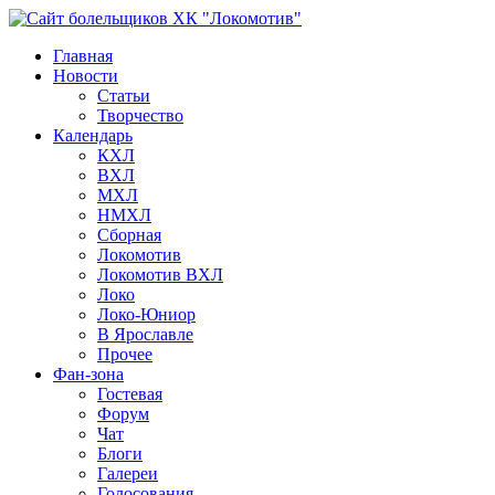
Главная
Новости
Статьи
Творчество
Календарь
КХЛ
ВХЛ
МХЛ
НМХЛ
Сборная
Локомотив
Локомотив ВХЛ
Локо
Локо-Юниор
В Ярославле
Прочее
Фан-зона
Гостевая
Форум
Чат
Блоги
Галереи
Голосования