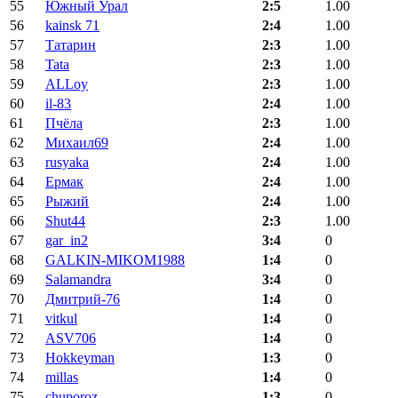
55
Южный Урал
2:5
1.00
56
kainsk 71
2:4
1.00
57
Татарин
2:3
1.00
58
Tata
2:3
1.00
59
ALLoy
2:3
1.00
60
il-83
2:4
1.00
61
Пчёла
2:3
1.00
62
Михаил69
2:4
1.00
63
rusyaka
2:4
1.00
64
Ермак
2:4
1.00
65
Рыжий
2:4
1.00
66
Shut44
2:3
1.00
67
gar_in2
3:4
0
68
GALKIN-MIKOM1988
1:4
0
69
Salamandra
3:4
0
70
Дмитрий-76
1:4
0
71
vitkul
1:4
0
72
ASV706
1:4
0
73
Hokkeyman
1:3
0
74
millas
1:4
0
75
chuporoz
1:3
0