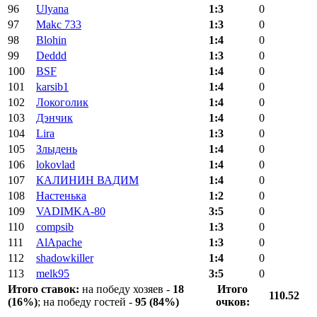
96
Ulyana
1:3
0
97
Makc 733
1:3
0
98
Blohin
1:4
0
99
Deddd
1:3
0
100
BSF
1:4
0
101
karsib1
1:4
0
102
Локоголик
1:4
0
103
Дэнчик
1:4
0
104
Lira
1:3
0
105
Злыдень
1:4
0
106
lokovlad
1:4
0
107
КАЛИНИН ВАДИМ
1:4
0
108
Настенька
1:2
0
109
VADIMKA-80
3:5
0
110
compsib
1:3
0
111
AlApache
1:3
0
112
shadowkiller
1:4
0
113
melk95
3:5
0
Итого ставок:
на победу хозяев -
18
Итого
110.52
(16%)
; на победу гостей -
95 (84%)
очков: