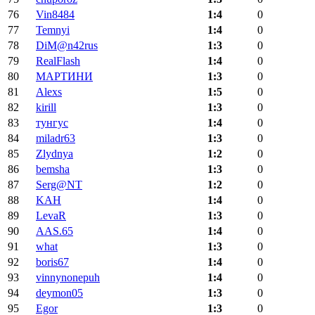
76
Vin8484
1:4
0
77
Temnyi
1:4
0
78
DiM@n42rus
1:3
0
79
RealFlash
1:4
0
80
МАРТИНИ
1:3
0
81
Alexs
1:5
0
82
kirill
1:3
0
83
тунгус
1:4
0
84
miladr63
1:3
0
85
Zlydnya
1:2
0
86
bemsha
1:3
0
87
Serg@NT
1:2
0
88
KAH
1:4
0
89
LevaR
1:3
0
90
AAS.65
1:4
0
91
what
1:3
0
92
boris67
1:4
0
93
vinnynonepuh
1:4
0
94
deymon05
1:3
0
95
Egor
1:3
0