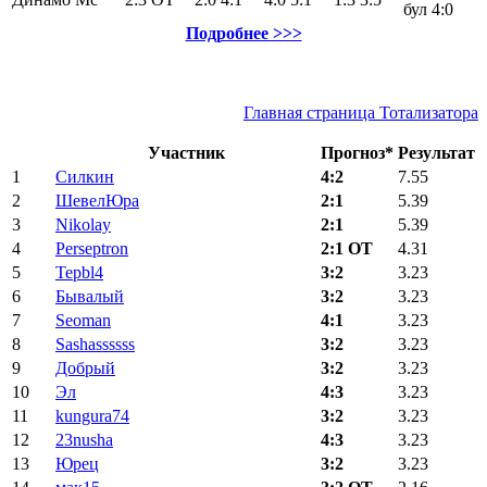
бул
4:0
Подробнее >>>
Главная страница Тотализатора
Участник
Прогноз*
Результат
1
Силкин
4:2
7.55
2
ШевелЮра
2:1
5.39
3
Nikolay
2:1
5.39
4
Perseptron
2:1 ОТ
4.31
5
Tepbl4
3:2
3.23
6
Бывалый
3:2
3.23
7
Seoman
4:1
3.23
8
Sashassssss
3:2
3.23
9
Добрый
3:2
3.23
10
Эл
4:3
3.23
11
kungura74
3:2
3.23
12
23nusha
4:3
3.23
13
Юрец
3:2
3.23