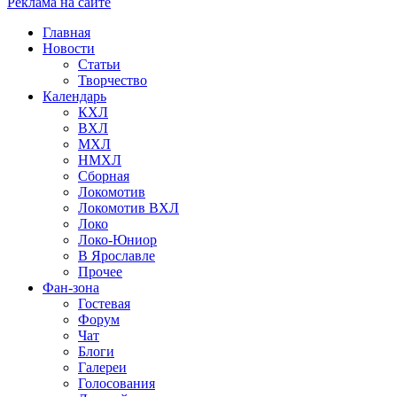
Реклама на сайте
Главная
Новости
Статьи
Творчество
Календарь
КХЛ
ВХЛ
МХЛ
НМХЛ
Сборная
Локомотив
Локомотив ВХЛ
Локо
Локо-Юниор
В Ярославле
Прочее
Фан-зона
Гостевая
Форум
Чат
Блоги
Галереи
Голосования