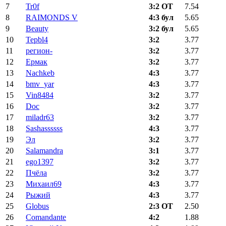
7
Tr0f
3:2 ОТ
7.54
8
RAIMONDS V
4:3 бул
5.65
9
Beauty
3:2 бул
5.65
10
Tepbl4
3:2
3.77
11
регион-
3:2
3.77
12
Ермак
3:2
3.77
13
Nachkeb
4:3
3.77
14
bmv_yar
4:3
3.77
15
Vin8484
3:2
3.77
16
Doc
3:2
3.77
17
miladr63
3:2
3.77
18
Sashassssss
4:3
3.77
19
Эл
3:2
3.77
20
Salamandra
3:1
3.77
21
ego1397
3:2
3.77
22
Пчёла
3:2
3.77
23
Михаил69
4:3
3.77
24
Рыжий
4:3
3.77
25
Globus
2:3 ОТ
2.50
26
Comandante
4:2
1.88