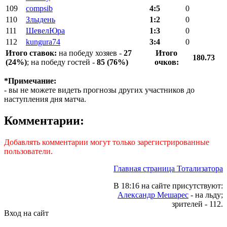
109
compsib
4:5
0
110
Злыдень
1:2
0
111
ШевелЮра
1:3
0
112
kungura74
3:4
0
Итого ставок:
на победу хозяев -
27
Итого
180.73
(24%)
; на победу гостей -
85 (76%)
очков:
*Примечание:
- вы не можете видеть прогнозы других участников до
наступления дня матча.
Комментарии:
Добавлять комментарии могут только зарегистрированные
пользователи.
Главная страница Тотализатора
В 18:16 на сайте присутствуют:
Александр Мешарес
- на льду;
зрителей - 112.
Вход на сайт