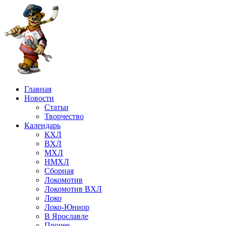
Главная
Новости
Статьи
Творчество
Календарь
КХЛ
ВХЛ
МХЛ
НМХЛ
Сборная
Локомотив
Локомотив ВХЛ
Локо
Локо-Юниор
В Ярославле
Прочее