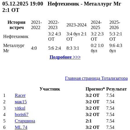
05.12.2025 19:00 Нефтехимик - Металлург Мг
2:1
ОТ
История
2021-
2022-
2024-
2025-
2023-2024
встреч
2022
2023
2025
2026
3:2
4:3
3:4
бул
2:1
3:2
2:3
5:3
2:1
Нефтехимик
ОТ
ОТ
ОТ
ОТ
Металлург
0:2
1:0
9:6
4:3
4:0
5:6
2:4
8:3
3:1
Мг
бул
бул
Подробнее >>>
Главная страница Тотализатора
Участник
Прогноз*
Результат
1
Racer
3:2 ОТ
7.54
2
мак15
3:2 ОТ
7.54
3
vitkul
3:2 ОТ
7.54
4
boris67
3:2 ОТ
7.54
5
Старшина
2:1
7.54
6
ML 74
3:2 ОТ
7.54