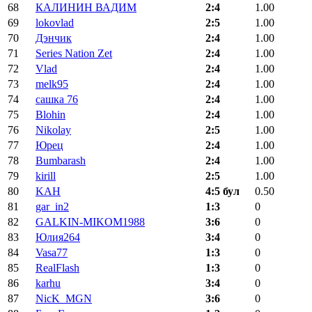
68
КАЛИНИН ВАДИМ
2:4
1.00
69
lokovlad
2:5
1.00
70
Дэнчик
2:4
1.00
71
Series Nation Zet
2:4
1.00
72
Vlad
2:4
1.00
73
melk95
2:4
1.00
74
сашка 76
2:4
1.00
75
Blohin
2:4
1.00
76
Nikolay
2:5
1.00
77
Юрец
2:4
1.00
78
Bumbarash
2:4
1.00
79
kirill
2:5
1.00
80
KAH
4:5 бул
0.50
81
gar_in2
1:3
0
82
GALKIN-MIKOM1988
3:6
0
83
Юлия264
3:4
0
84
Vasa77
1:3
0
85
RealFlash
1:3
0
86
karhu
3:4
0
87
NicK_MGN
3:6
0