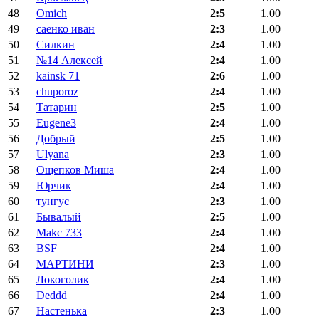
48
Omich
2:5
1.00
49
саенко иван
2:3
1.00
50
Силкин
2:4
1.00
51
№14 Алексей
2:4
1.00
52
kainsk 71
2:6
1.00
53
chuporoz
2:4
1.00
54
Татарин
2:5
1.00
55
Eugene3
2:4
1.00
56
Добрый
2:5
1.00
57
Ulyana
2:3
1.00
58
Ощепков Миша
2:4
1.00
59
Юрчик
2:4
1.00
60
тунгус
2:3
1.00
61
Бывалый
2:5
1.00
62
Makc 733
2:4
1.00
63
BSF
2:4
1.00
64
МАРТИНИ
2:3
1.00
65
Локоголик
2:4
1.00
66
Deddd
2:4
1.00
67
Настенька
2:3
1.00