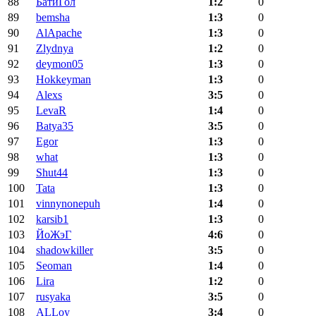
88
БатиГол
1:2
0
89
bemsha
1:3
0
90
AlApache
1:3
0
91
Zlydnya
1:2
0
92
deymon05
1:3
0
93
Hokkeyman
1:3
0
94
Alexs
3:5
0
95
LevaR
1:4
0
96
Batya35
3:5
0
97
Egor
1:3
0
98
what
1:3
0
99
Shut44
1:3
0
100
Tata
1:3
0
101
vinnynonepuh
1:4
0
102
karsib1
1:3
0
103
ЙоЖэГ
4:6
0
104
shadowkiller
3:5
0
105
Seoman
1:4
0
106
Lira
1:2
0
107
rusyaka
3:5
0
108
ALLoy
3:4
0