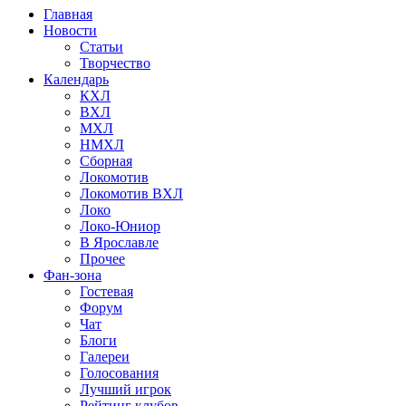
Главная
Новости
Статьи
Творчество
Календарь
КХЛ
ВХЛ
МХЛ
НМХЛ
Сборная
Локомотив
Локомотив ВХЛ
Локо
Локо-Юниор
В Ярославле
Прочее
Фан-зона
Гостевая
Форум
Чат
Блоги
Галереи
Голосования
Лучший игрок
Рейтинг клубов