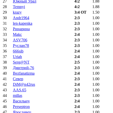
27
Южный Урал
4:2
1.88
28
Temnyi
4:2
1.88
29
krazy
3:4 ОТ
1.50
30
Andr1964
2:3
1.00
31
len-kapenka
2:3
1.00
32
Ринарина
2:3
1.00
33
Makc
2:4
1.00
34
ASV706
2:3
1.00
35
Руслан78
2:3
1.00
36
666sib
2:4
1.00
37
Uriah
2:4
1.00
38
Serg@NT
2:5
1.00
39
Дмитрий-76
2:3
1.00
40
Bezfanatizma
2:4
1.00
41
Север
2:3
1.00
42
DiM@n42rus
2:4
1.00
43
AAS.65
2:3
1.00
44
millas
2:3
1.00
45
Васильич
2:4
1.00
46
Perseptron
2:4
1.00
47
Ярославец
2:3
1.00