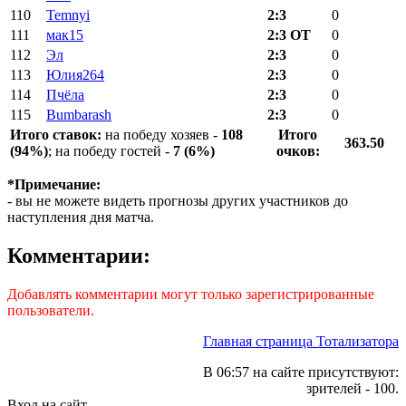
110
Temnyi
2:3
0
111
мак15
2:3 ОТ
0
112
Эл
2:3
0
113
Юлия264
2:3
0
114
Пчёла
2:3
0
115
Bumbarash
2:3
0
Итого ставок:
на победу хозяев -
108
Итого
363.50
(94%)
; на победу гостей -
7 (6%)
очков:
*Примечание:
- вы не можете видеть прогнозы других участников до
наступления дня матча.
Комментарии:
Добавлять комментарии могут только зарегистрированные
пользователи.
Главная страница Тотализатора
В 06:57 на сайте присутствуют:
зрителей - 100.
Вход на сайт