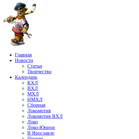
Главная
Новости
Статьи
Творчество
Календарь
КХЛ
ВХЛ
МХЛ
НМХЛ
Сборная
Локомотив
Локомотив ВХЛ
Локо
Локо-Юниор
В Ярославле
Прочее