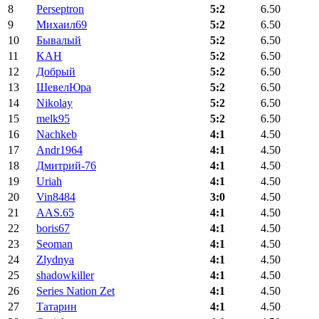
8
Perseptron
5:2
6.50
9
Михаил69
5:2
6.50
10
Бывалый
5:2
6.50
11
KAH
5:2
6.50
12
Добрый
5:2
6.50
13
ШевелЮра
5:2
6.50
14
Nikolay
5:2
6.50
15
melk95
5:2
6.50
16
Nachkeb
4:1
4.50
17
Andr1964
4:1
4.50
18
Дмитрий-76
4:1
4.50
19
Uriah
4:1
4.50
20
Vin8484
3:0
4.50
21
AAS.65
4:1
4.50
22
boris67
4:1
4.50
23
Seoman
4:1
4.50
24
Zlydnya
4:1
4.50
25
shadowkiller
4:1
4.50
26
Series Nation Zet
4:1
4.50
27
Татарин
4:1
4.50