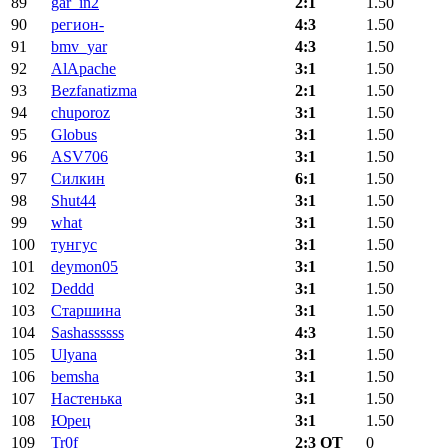
89
gar_in2
2:1
1.50
90
регион-
4:3
1.50
91
bmv_yar
4:3
1.50
92
AlApache
3:1
1.50
93
Bezfanatizma
2:1
1.50
94
chuporoz
3:1
1.50
95
Globus
3:1
1.50
96
ASV706
3:1
1.50
97
Силкин
6:1
1.50
98
Shut44
3:1
1.50
99
what
3:1
1.50
100
тунгус
3:1
1.50
101
deymon05
3:1
1.50
102
Deddd
3:1
1.50
103
Старшина
3:1
1.50
104
Sashassssss
4:3
1.50
105
Ulyana
3:1
1.50
106
bemsha
3:1
1.50
107
Настенька
3:1
1.50
108
Юрец
3:1
1.50
109
Tr0f
2:3 ОТ
0