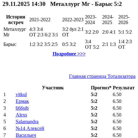
29.11.2025 14:30 Металлург Мг - Барыс 5:2
История
2023-
2024-
2025-
2021-2022
2022-2023
встреч
2024
2025
2026
Металлург
4:3
3:4
3:2
бул
2:1
3:2
2:0
2:0
4:1
5:1
5:2
Мг
ОТ
2:3
6:2
3:1
ОТ
3:4
1:4
2:3
Барыс
1:2
3:2
3:5
2:5
0:5
3:2
2:1
1:3
ОТ
5:2
ОТ
Подробнее >>>
Главная страница Тотализатора
Участник
Прогноз*
Результат
1
vitkul
5:2
6.50
2
Ермак
5:2
6.50
3
666sib
5:2
6.50
4
Alexs
5:2
6.50
5
Salamandra
5:2
6.50
6
№14 Алексей
5:2
6.50
7
Васильич
5:2
6.50