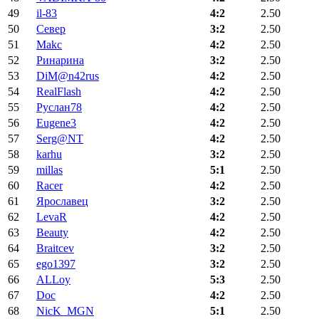
49
il-83
4:2
2.50
50
Север
3:2
2.50
51
Makc
4:2
2.50
52
Ринарина
3:2
2.50
53
DiM@n42rus
4:2
2.50
54
RealFlash
4:2
2.50
55
Руслан78
4:2
2.50
56
Eugene3
4:2
2.50
57
Serg@NT
4:2
2.50
58
karhu
3:2
2.50
59
millas
5:1
2.50
60
Racer
4:2
2.50
61
Ярославец
3:2
2.50
62
LevaR
4:2
2.50
63
Beauty
4:2
2.50
64
Braitcev
3:2
2.50
65
ego1397
3:2
2.50
66
ALLoy
5:3
2.50
67
Doc
4:2
2.50
68
NicK_MGN
5:1
2.50