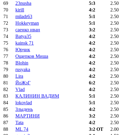
69
23nusha
5:3
2.50
70
kirill
4:2
2.50
71
miladr63
5:1
2.50
72
Hokkeyman
5:1
2.50
73
саенко иван
3:2
2.50
74
Batya35
4:2
2.50
75
kainsk 71
4:2
2.50
76
Юрчик
4:2
2.50
77
Ощепков Миша
4:2
2.50
78
Blohin
4:2
2.50
79
rusyaka
4:2
2.50
80
Lira
4:2
2.50
81
ЙоЖэГ
6:2
2.50
82
Vlad
4:2
2.50
83
КАЛИНИН ВАДИМ
5:1
2.50
84
lokovlad
5:1
2.50
85
Злыдень
4:2
2.50
86
МАРТИНИ
3:2
2.50
87
Tata
4:2
2.50
88
ML 74
3:2 ОТ
2.00