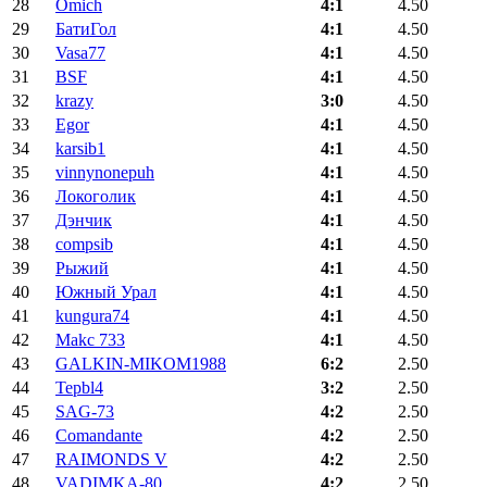
28
Omich
4:1
4.50
29
БатиГол
4:1
4.50
30
Vasa77
4:1
4.50
31
BSF
4:1
4.50
32
krazy
3:0
4.50
33
Egor
4:1
4.50
34
karsib1
4:1
4.50
35
vinnynonepuh
4:1
4.50
36
Локоголик
4:1
4.50
37
Дэнчик
4:1
4.50
38
compsib
4:1
4.50
39
Рыжий
4:1
4.50
40
Южный Урал
4:1
4.50
41
kungura74
4:1
4.50
42
Makc 733
4:1
4.50
43
GALKIN-MIKOM1988
6:2
2.50
44
Tepbl4
3:2
2.50
45
SAG-73
4:2
2.50
46
Comandante
4:2
2.50
47
RAIMONDS V
4:2
2.50
48
VADIMKA-80
4:2
2.50