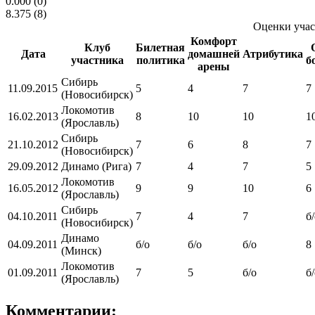
0.000
(0)
8.375
(8)
Оценки учас
Комфорт
Клуб
Билетная
Дата
домашней
Атрибутика
участника
политика
б
арены
Сибирь
11.09.2015
5
4
7
7
(Новосибирск)
Локомотив
16.02.2013
8
10
10
1
(Ярославль)
Сибирь
21.10.2012
7
6
8
7
(Новосибирск)
29.09.2012
Динамо (Рига)
7
4
7
5
Локомотив
16.05.2012
9
9
10
6
(Ярославль)
Сибирь
04.10.2011
7
4
7
б
(Новосибирск)
Динамо
04.09.2011
б/о
б/о
б/о
8
(Минск)
Локомотив
01.09.2011
7
5
б/о
б
(Ярославль)
Комментарии: