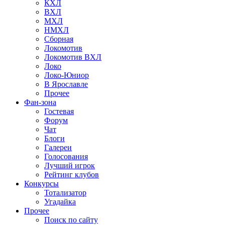
КХЛ
ВХЛ
МХЛ
НМХЛ
Сборная
Локомотив
Локомотив ВХЛ
Локо
Локо-Юниор
В Ярославле
Прочее
Фан-зона
Гостевая
Форум
Чат
Блоги
Галереи
Голосования
Лучший игрок
Рейтинг клубов
Конкурсы
Тотализатор
Угадайка
Прочее
Поиск по сайту