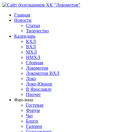
Главная
Новости
Статьи
Творчество
Календарь
КХЛ
ВХЛ
МХЛ
НМХЛ
Сборная
Локомотив
Локомотив ВХЛ
Локо
Локо-Юниор
В Ярославле
Прочее
Фан-зона
Гостевая
Форум
Чат
Блоги
Галереи
Голосования