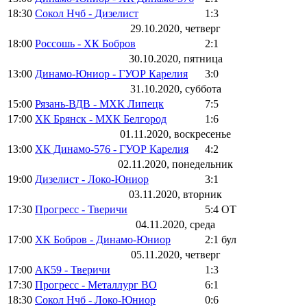
18:30
Сокол Нчб - Дизелист
1:3
29.10.2020, четверг
18:00
Россошь - ХК Бобров
2:1
30.10.2020, пятница
13:00
Динамо-Юниор - ГУОР Карелия
3:0
31.10.2020, суббота
15:00
Рязань-ВДВ - МХК Липецк
7:5
17:00
ХК Брянск - МХК Белгород
1:6
01.11.2020, воскресенье
13:00
ХК Динамо-576 - ГУОР Карелия
4:2
02.11.2020, понедельник
19:00
Дизелист - Локо-Юниор
3:1
03.11.2020, вторник
17:30
Прогресс - Тверичи
5:4
ОТ
04.11.2020, среда
17:00
ХК Бобров - Динамо-Юниор
2:1
бул
05.11.2020, четверг
17:00
АК59 - Тверичи
1:3
17:30
Прогресс - Металлург ВО
6:1
18:30
Сокол Нчб - Локо-Юниор
0:6