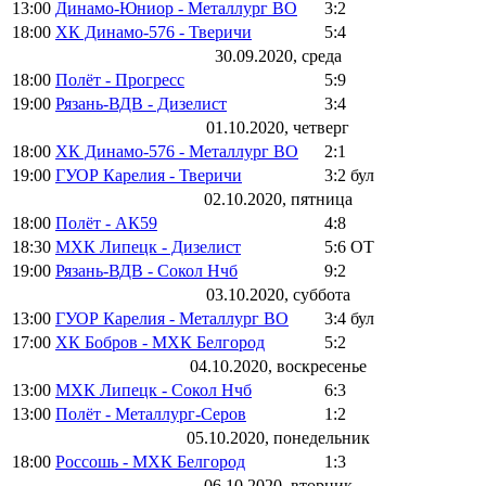
13:00
Динамо-Юниор - Металлург ВО
3:2
18:00
ХК Динамо-576 - Тверичи
5:4
30.09.2020, среда
18:00
Полёт - Прогресс
5:9
19:00
Рязань-ВДВ - Дизелист
3:4
01.10.2020, четверг
18:00
ХК Динамо-576 - Металлург ВО
2:1
19:00
ГУОР Карелия - Тверичи
3:2
бул
02.10.2020, пятница
18:00
Полёт - АК59
4:8
18:30
МХК Липецк - Дизелист
5:6
ОТ
19:00
Рязань-ВДВ - Сокол Нчб
9:2
03.10.2020, суббота
13:00
ГУОР Карелия - Металлург ВО
3:4
бул
17:00
ХК Бобров - МХК Белгород
5:2
04.10.2020, воскресенье
13:00
МХК Липецк - Сокол Нчб
6:3
13:00
Полёт - Металлург-Серов
1:2
05.10.2020, понедельник
18:00
Россошь - МХК Белгород
1:3
06.10.2020, вторник