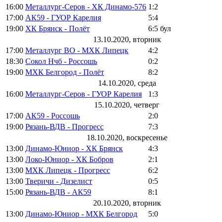
16:00
Металлург-Серов - ХК Динамо-576
1:2
17:00
АК59 - ГУОР Карелия
5:4
19:00
ХК Брянск - Полёт
6:5
бул
13.10.2020, вторник
17:00
Металлург ВО - МХК Липецк
4:2
18:30
Сокол Нчб - Россошь
0:2
19:00
МХК Белгород - Полёт
8:2
14.10.2020, среда
16:00
Металлург-Серов - ГУОР Карелия
1:3
15.10.2020, четверг
17:00
АК59 - Россошь
2:0
19:00
Рязань-ВДВ - Прогресс
7:3
18.10.2020, воскресенье
13:00
Динамо-Юниор - ХК Брянск
4:3
13:00
Локо-Юниор - ХК Бобров
2:1
13:00
МХК Липецк - Прогресс
6:2
13:00
Тверичи - Дизелист
0:5
15:00
Рязань-ВДВ - АК59
8:1
20.10.2020, вторник
13:00
Динамо-Юниор - МХК Белгород
5:0