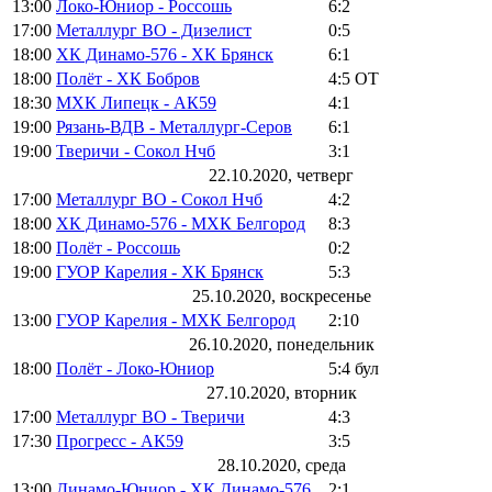
13:00
Локо-Юниор - Россошь
6:2
17:00
Металлург ВО - Дизелист
0:5
18:00
ХК Динамо-576 - ХК Брянск
6:1
18:00
Полёт - ХК Бобров
4:5
ОТ
18:30
МХК Липецк - АК59
4:1
19:00
Рязань-ВДВ - Металлург-Серов
6:1
19:00
Тверичи - Сокол Нчб
3:1
22.10.2020, четверг
17:00
Металлург ВО - Сокол Нчб
4:2
18:00
ХК Динамо-576 - МХК Белгород
8:3
18:00
Полёт - Россошь
0:2
19:00
ГУОР Карелия - ХК Брянск
5:3
25.10.2020, воскресенье
13:00
ГУОР Карелия - МХК Белгород
2:10
26.10.2020, понедельник
18:00
Полёт - Локо-Юниор
5:4
бул
27.10.2020, вторник
17:00
Металлург ВО - Тверичи
4:3
17:30
Прогресс - АК59
3:5
28.10.2020, среда
13:00
Динамо-Юниор - ХК Динамо-576
2:1