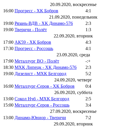
20.09.2020, воскресенье
16:00
Прогресс - ХК Бобров
4:1
21.09.2020, понедельник
19:00
Рязань-ВДВ - ХК Динамо-576
2:3
19:00
Тверичи - Полёт
1:3
22.09.2020, вторник
17:00
АК59 - ХК Бобров
4:3
17:30
Прогресс - Россошь
4:1
23.09.2020, среда
17:00
Металлург ВО - Полёт
-:+
18:30
МХК Липецк - ХК Динамо-576
2:3
19:00
Дизелист - МХК Белгород
5:2
24.09.2020, четверг
16:00
Металлург-Серов - ХК Бобров
0:4
26.09.2020, суббота
13:00
Сокол Нчб - МХК Белгород
2:5
15:00
Металлург-Серов - Россошь
3:4
27.09.2020, воскресенье
13:00
Динамо-Юниор - Тверичи
7:2
29.09.2020, вторник