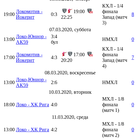
КХЛ - 1/4
Локомотив -
19:00
финала
19:00
0:3
8
Йокерит
22:25
Запад (матч
3)
07.03.2020, суббота
Локо-Юниор -
3:4
13:00
НМХЛ
0
АК59
бул
КХЛ - 1/4
Локомотив -
17:00
финала
17:00
4:3
7
Йокерит
20:20
Запад (матч
4)
08.03.2020, воскресенье
Локо-Юниор -
13:00
2:6
НМХЛ
0
АК59
10.03.2020, вторник
МХЛ - 1/8
18:00
Локо - ХК Рига
4:0
финала
0
(матч 1)
11.03.2020, среда
МХЛ - 1/8
13:00
Локо - ХК Рига
4:2
финала
0
(матч 2)