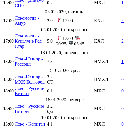
Локо - Динамо
13:00
0:2
МХЛ
1
СПб
03.01.2020, пятница
Локомотив -
17:00
2:0
17:00
КХЛ
2
Амур
05.01.2020, воскресенье
Локомотив -
17:00
17:00
Куньлунь Ред
5:0
КХЛ
2
20:35
03:45
Стар
13.01.2020, понедельник
Локо-Юниор -
18:00
7:3
НМХЛ
1
Россошь
15.01.2020, среда
Локо-Юниор -
3:2
13:00
НМХЛ
0
МХК Белгород
ОТ
Локо - Русские
18:00
0:1
МХЛ
0
Витязи
16.01.2020, четверг
Локо - Русские
3:2
18:00
МХЛ
0
Витязи
бул
19.01.2020, воскресенье
13:00
Локо - Капитан
4:1
МХЛ
0