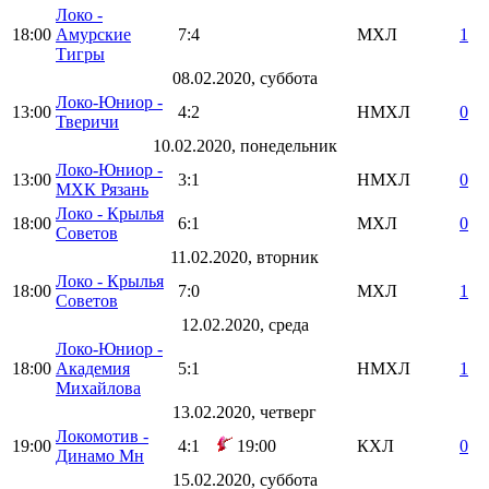
Локо -
18:00
Амурские
7:4
МХЛ
1
Тигры
08.02.2020, суббота
Локо-Юниор -
13:00
4:2
НМХЛ
0
Тверичи
10.02.2020, понедельник
Локо-Юниор -
13:00
3:1
НМХЛ
0
МХК Рязань
Локо - Крылья
18:00
6:1
МХЛ
0
Советов
11.02.2020, вторник
Локо - Крылья
18:00
7:0
МХЛ
1
Советов
12.02.2020, среда
Локо-Юниор -
18:00
Академия
5:1
НМХЛ
1
Михайлова
13.02.2020, четверг
Локомотив -
19:00
4:1
19:00
КХЛ
0
Динамо Мн
15.02.2020, суббота