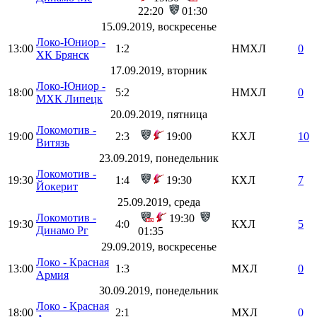
22:20
01:30
15.09.2019, воскресенье
Локо-Юниор -
13:00
1:2
НМХЛ
0
ХК Брянск
17.09.2019, вторник
Локо-Юниор -
18:00
5:2
НМХЛ
0
МХК Липецк
20.09.2019, пятница
Локомотив -
19:00
2:3
19:00
КХЛ
10
Витязь
23.09.2019, понедельник
Локомотив -
19:30
1:4
19:30
КХЛ
7
Йокерит
25.09.2019, среда
Локомотив -
19:30
19:30
4:0
КХЛ
5
Динамо Рг
01:35
29.09.2019, воскресенье
Локо - Красная
13:00
1:3
МХЛ
0
Армия
30.09.2019, понедельник
Локо - Красная
18:00
2:1
МХЛ
0