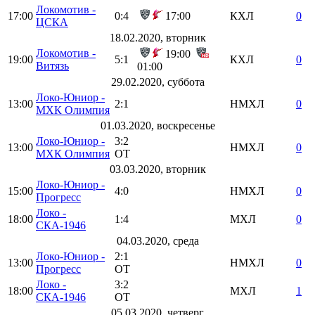
Локомотив -
17:00
0:4
17:00
КХЛ
0
ЦСКА
18.02.2020, вторник
Локомотив -
19:00
19:00
5:1
КХЛ
0
Витязь
01:00
29.02.2020, суббота
Локо-Юниор -
13:00
2:1
НМХЛ
0
МХК Олимпия
01.03.2020, воскресенье
Локо-Юниор -
3:2
13:00
НМХЛ
0
МХК Олимпия
ОТ
03.03.2020, вторник
Локо-Юниор -
15:00
4:0
НМХЛ
0
Прогресс
Локо -
18:00
1:4
МХЛ
0
СКА-1946
04.03.2020, среда
Локо-Юниор -
2:1
13:00
НМХЛ
0
Прогресс
ОТ
Локо -
3:2
18:00
МХЛ
1
СКА-1946
ОТ
05.03.2020, четверг