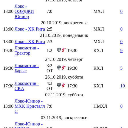
Локо -
18:00
ОЭРДЖИ
7:0
МХЛ
0
Юниор
20.10.2019, воскресенье
13:00
Локо - ХК Рига
2:5
МХЛ
0
21.10.2019, понедельник
18:00
Локо - ХК Рига
2:3
МХЛ
0
Локомотив -
19:30
1:2
19:30
КХЛ
9
Трактор
24.10.2019, четверг
Локомотив -
3:2
19:30
19:30
КХЛ
5
Барыс
ОТ
26.10.2019, суббота
Локомотив -
4:3
17:30
17:30
КХЛ
10
СКА
ОТ
02.11.2019, суббота
Локо-Юниор -
13:00
МХК Кристалл
7:0
НМХЛ
0
С
03.11.2019, воскресенье
Локо-Юниор -