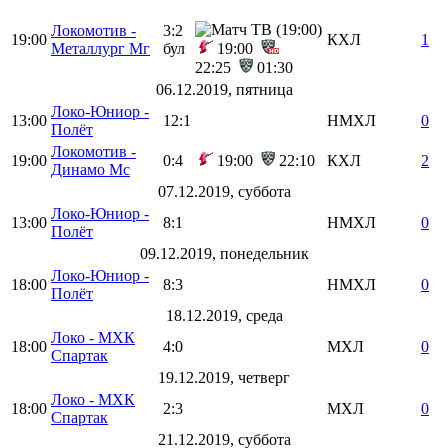
Локомотив -
3:2
19:00
КХЛ
1
Металлург Мг
бул
19:00
22:25
01:30
06.12.2019, пятница
Локо-Юниор -
13:00
12:1
НМХЛ
0
Полёт
Локомотив -
19:00
0:4
19:00
22:10
КХЛ
2
Динамо Мс
07.12.2019, суббота
Локо-Юниор -
13:00
8:1
НМХЛ
0
Полёт
09.12.2019, понедельник
Локо-Юниор -
18:00
8:3
НМХЛ
0
Полёт
18.12.2019, среда
Локо - МХК
18:00
4:0
МХЛ
0
Спартак
19.12.2019, четверг
Локо - МХК
18:00
2:3
МХЛ
0
Спартак
21.12.2019, суббота