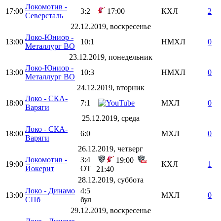
Локомотив -
17:00
3:2
17:00
КХЛ
2
Северсталь
22.12.2019, воскресенье
Локо-Юниор -
13:00
10:1
НМХЛ
0
Металлург ВО
23.12.2019, понедельник
Локо-Юниор -
13:00
10:3
НМХЛ
0
Металлург ВО
24.12.2019, вторник
Локо - СКА-
18:00
7:1
МХЛ
0
Варяги
25.12.2019, среда
Локо - СКА-
18:00
6:0
МХЛ
0
Варяги
26.12.2019, четверг
Локомотив -
3:4
19:00
19:00
КХЛ
1
Йокерит
ОТ
21:40
28.12.2019, суббота
Локо - Динамо
4:5
13:00
МХЛ
0
СПб
бул
29.12.2019, воскресенье