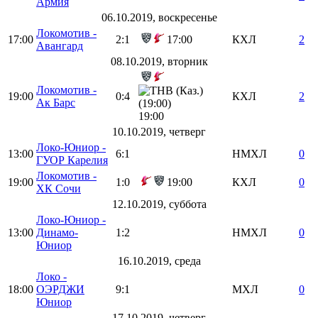
Армия
06.10.2019, воскресенье
Локомотив -
17:00
2:1
17:00
КХЛ
2
Авангард
08.10.2019, вторник
Локомотив -
19:00
0:4
КХЛ
2
Ак Барс
19:00
10.10.2019, четверг
Локо-Юниор -
13:00
6:1
НМХЛ
0
ГУОР Карелия
Локомотив -
19:00
1:0
19:00
КХЛ
0
ХК Сочи
12.10.2019, суббота
Локо-Юниор -
13:00
Динамо-
1:2
НМХЛ
0
Юниор
16.10.2019, среда
Локо -
18:00
ОЭРДЖИ
9:1
МХЛ
0
Юниор
17.10.2019, четверг