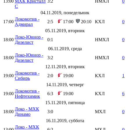
13:00
МХК Кристалл
3:2
НМХЛ
0
С
04.11.2019, понедельник
Локомотив -
17:00
2:5
17:00
20:10
КХЛ
0
Адмирал
05.11.2019, вторник
Локо-Юниор -
18:00
0:1
НМХЛ
0
Дизелист
06.11.2019, среда
Локо-Юниор -
18:00
3:2
НМХЛ
0
Дизелист
12.11.2019, вторник
Локомотив -
19:00
2:0
19:00
КХЛ
1
Сибирь
14.11.2019, четверг
Локомотив -
19:00
6:3
19:00
КХЛ
6
Нефтехимик
15.11.2019, пятница
Локо - МХК
18:00
3:0
МХЛ
0
Динамо
16.11.2019, суббота
Локо - МХК
13:00
6:2
МХЛ
0