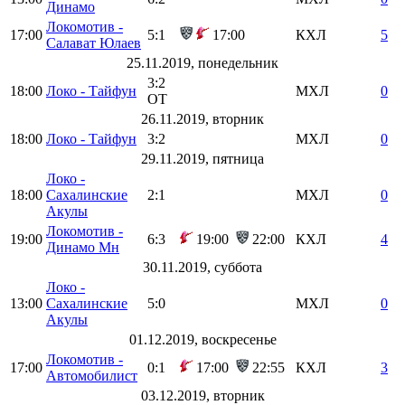
Динамо
Локомотив -
17:00
5:1
17:00
КХЛ
5
Салават Юлаев
25.11.2019, понедельник
3:2
18:00
Локо - Тайфун
МХЛ
0
ОТ
26.11.2019, вторник
18:00
Локо - Тайфун
3:2
МХЛ
0
29.11.2019, пятница
Локо -
18:00
Сахалинские
2:1
МХЛ
0
Акулы
Локомотив -
19:00
6:3
19:00
22:00
КХЛ
4
Динамо Мн
30.11.2019, суббота
Локо -
13:00
Сахалинские
5:0
МХЛ
0
Акулы
01.12.2019, воскресенье
Локомотив -
17:00
0:1
17:00
22:55
КХЛ
3
Автомобилист
03.12.2019, вторник