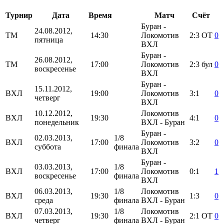
Турнир
Дата
Время
Матч
Счёт
Буран -
24.08.2012,
ТМ
14:30
Локомотив
2:3
ОТ
0
пятница
ВХЛ
Буран -
26.08.2012,
ТМ
17:00
Локомотив
2:3
бул
0
воскресенье
ВХЛ
Буран -
15.11.2012,
ВХЛ
19:00
Локомотив
3:1
0
четверг
ВХЛ
10.12.2012,
Локомотив
ВХЛ
19:30
4:1
0
понедельник
ВХЛ - Буран
Буран -
02.03.2013,
1/8
ВХЛ
17:00
Локомотив
3:2
0
суббота
финала
ВХЛ
Буран -
03.03.2013,
1/8
ВХЛ
17:00
Локомотив
0:1
1
воскресенье
финала
ВХЛ
06.03.2013,
1/8
Локомотив
ВХЛ
19:30
1:3
0
среда
финала
ВХЛ - Буран
07.03.2013,
1/8
Локомотив
ВХЛ
19:30
2:1
ОТ
0
четверг
финала
ВХЛ - Буран