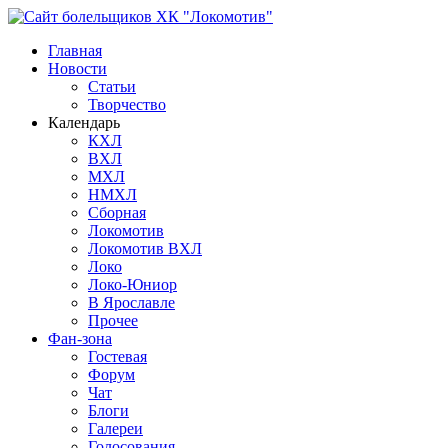
Главная
Новости
Статьи
Творчество
Календарь
КХЛ
ВХЛ
МХЛ
НМХЛ
Сборная
Локомотив
Локомотив ВХЛ
Локо
Локо-Юниор
В Ярославле
Прочее
Фан-зона
Гостевая
Форум
Чат
Блоги
Галереи
Голосования