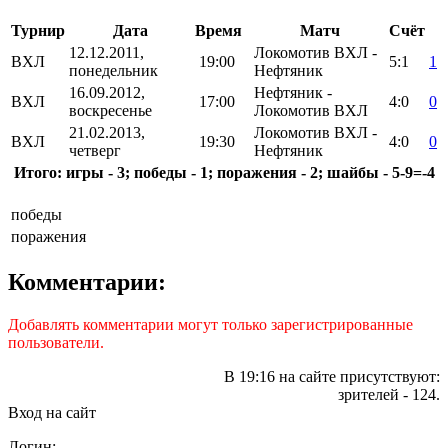
Турнир
Дата
Время
Матч
Счёт
12.12.2011,
Локомотив ВХЛ -
ВХЛ
19:00
5:1
1
понедельник
Нефтяник
16.09.2012,
Нефтяник -
ВХЛ
17:00
4:0
0
воскресенье
Локомотив ВХЛ
21.02.2013,
Локомотив ВХЛ -
ВХЛ
19:30
4:0
0
четверг
Нефтяник
Итого: игры - 3; победы - 1; поражения - 2; шайбы - 5-9=-4
победы
поражения
Комментарии:
Добавлять комментарии могут только зарегистрированные
пользователи.
В 19:16 на сайте присутствуют:
зрителей - 124.
Вход на сайт
Логин: