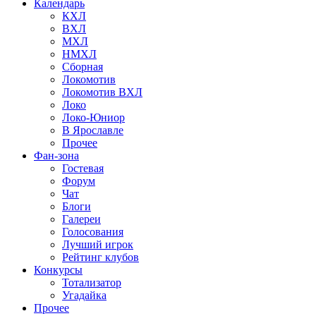
Календарь
КХЛ
ВХЛ
МХЛ
НМХЛ
Сборная
Локомотив
Локомотив ВХЛ
Локо
Локо-Юниор
В Ярославле
Прочее
Фан-зона
Гостевая
Форум
Чат
Блоги
Галереи
Голосования
Лучший игрок
Рейтинг клубов
Конкурсы
Тотализатор
Угадайка
Прочее