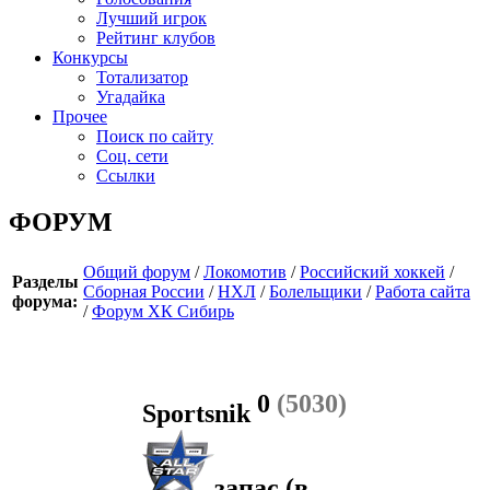
Лучший игрок
Рейтинг клубов
Конкурсы
Тотализатор
Угадайка
Прочее
Поиск по сайту
Соц. сети
Ссылки
ФОРУМ
Общий форум
/
Локомотив
/
Российский хоккей
/
Разделы
Сборная России
/
НХЛ
/
Болельщики
/
Работа сайта
форума:
/
Форум ХК Сибирь
0
(5030)
Sportsnik
запас
(в