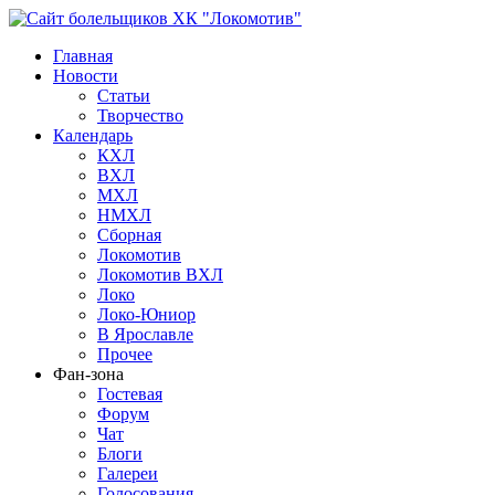
Главная
Новости
Статьи
Творчество
Календарь
КХЛ
ВХЛ
МХЛ
НМХЛ
Сборная
Локомотив
Локомотив ВХЛ
Локо
Локо-Юниор
В Ярославле
Прочее
Фан-зона
Гостевая
Форум
Чат
Блоги
Галереи
Голосования