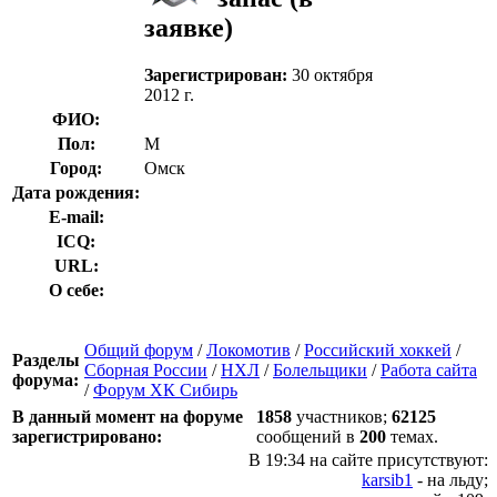
заявке)
Зарегистрирован:
30 октября
2012 г.
ФИО:
Пол:
М
Город:
Омск
Дата рождения:
E-mail:
ICQ:
URL:
О себе:
Общий форум
/
Локомотив
/
Российский хоккей
/
Разделы
Сборная России
/
НХЛ
/
Болельщики
/
Работа сайта
форума:
/
Форум ХК Сибирь
В данный момент на форуме
1858
участников;
62125
зарегистрировано:
сообщений в
200
темах.
В 19:34 на сайте присутствуют:
karsib1
- на льду;