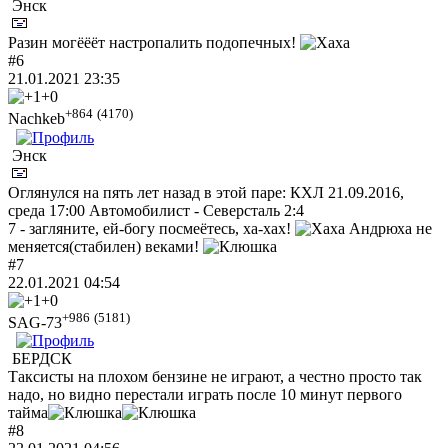
Энск
Разин могёёёт настропалить подопечных!
#6
21.01.2021 23:35
+0
+864
(4170)
Nachkeb
Энск
Оглянулся на пять лет назад в этой паре: КХЛ 21.09.2016,
среда 17:00 Автомобилист - Северсталь 2:4
7 - загляните, ей-богу посмеётесь, ха-хах!
Андрюха не
меняется(стабилен) веками!
#7
22.01.2021 04:54
+0
+986
(5181)
SAG-73
БЕРДСК
Таксисты на плохом бензине не играют, а честно просто так
надо, но видно перестали играть после 10 минут первого
тайма
#8